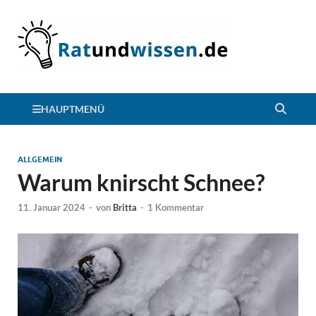
HAUPTMENÜ
ALLGEMEIN
Warum knirscht Schnee?
11. Januar 2024
-
von
Britta
-
1 Kommentar