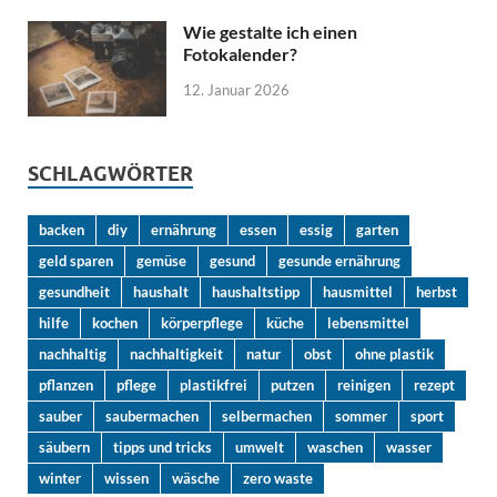
Wie gestalte ich einen
Fotokalender?
12. Januar 2026
SCHLAGWÖRTER
backen
diy
ernährung
essen
essig
garten
geld sparen
gemüse
gesund
gesunde ernährung
gesundheit
haushalt
haushaltstipp
hausmittel
herbst
hilfe
kochen
körperpflege
küche
lebensmittel
nachhaltig
nachhaltigkeit
natur
obst
ohne plastik
pflanzen
pflege
plastikfrei
putzen
reinigen
rezept
sauber
saubermachen
selbermachen
sommer
sport
säubern
tipps und tricks
umwelt
waschen
wasser
winter
wissen
wäsche
zero waste