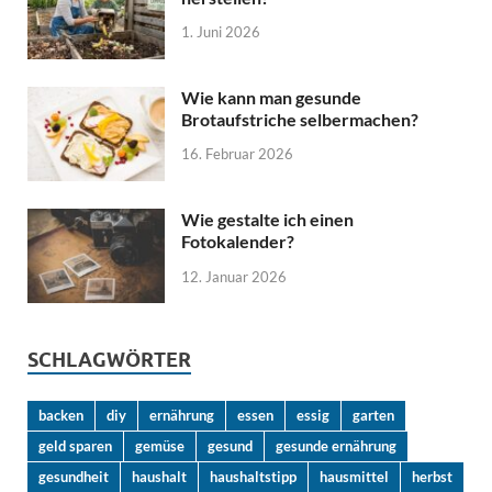
1. Juni 2026
Wie kann man gesunde
Brotaufstriche selbermachen?
16. Februar 2026
Wie gestalte ich einen
Fotokalender?
12. Januar 2026
SCHLAGWÖRTER
backen
diy
ernährung
essen
essig
garten
geld sparen
gemüse
gesund
gesunde ernährung
gesundheit
haushalt
haushaltstipp
hausmittel
herbst