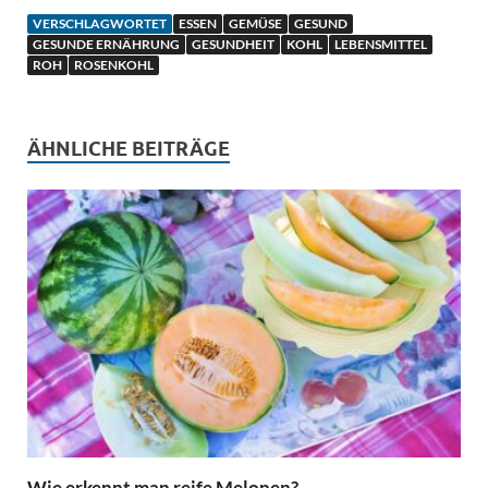
VERSCHLAGWORTET
ESSEN
GEMÜSE
GESUND
GESUNDE ERNÄHRUNG
GESUNDHEIT
KOHL
LEBENSMITTEL
ROH
ROSENKOHL
ÄHNLICHE BEITRÄGE
Wie erkennt man reife Melonen?