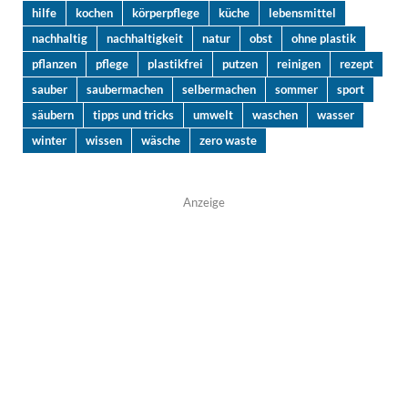
hilfe
kochen
körperpflege
küche
lebensmittel
nachhaltig
nachhaltigkeit
natur
obst
ohne plastik
pflanzen
pflege
plastikfrei
putzen
reinigen
rezept
sauber
saubermachen
selbermachen
sommer
sport
säubern
tipps und tricks
umwelt
waschen
wasser
winter
wissen
wäsche
zero waste
Anzeige