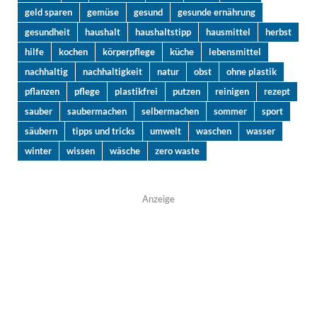
geld sparen
gemüse
gesund
gesunde ernährung
gesundheit
haushalt
haushaltstipp
hausmittel
herbst
hilfe
kochen
körperpflege
küche
lebensmittel
nachhaltig
nachhaltigkeit
natur
obst
ohne plastik
pflanzen
pflege
plastikfrei
putzen
reinigen
rezept
sauber
saubermachen
selbermachen
sommer
sport
säubern
tipps und tricks
umwelt
waschen
wasser
winter
wissen
wäsche
zero waste
Anzeige