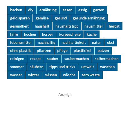
backen
diy
ernährung
essen
essig
garten
geld sparen
gemüse
gesund
gesunde ernährung
gesundheit
haushalt
haushaltstipp
hausmittel
herbst
hilfe
kochen
körper
körperpflege
küche
lebensmittel
nachhaltig
nachhaltigkeit
natur
obst
ohne plastik
pflanzen
pflege
plastikfrei
putzen
reinigen
rezept
sauber
saubermachen
selbermachen
sommer
säubern
tipps und tricks
umwelt
waschen
wasser
winter
wissen
wäsche
zero waste
Anzeige