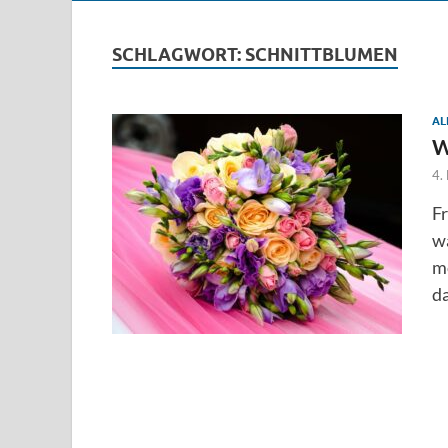
SCHLAGWORT:
SCHNITTBLUMEN
AL
W
4.
F
wä
mö
da