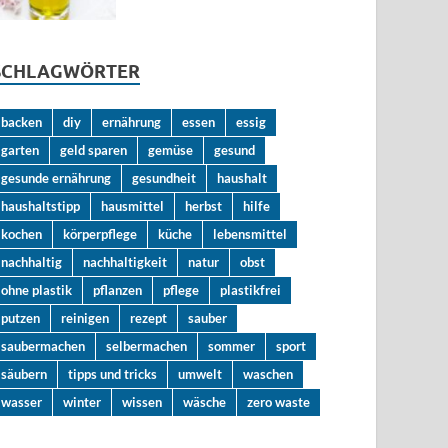
SCHLAGWÖRTER
backen
diy
ernährung
essen
essig
garten
geld sparen
gemüse
gesund
gesunde ernährung
gesundheit
haushalt
haushaltstipp
hausmittel
herbst
hilfe
kochen
körperpflege
küche
lebensmittel
nachhaltig
nachhaltigkeit
natur
obst
ohne plastik
pflanzen
pflege
plastikfrei
putzen
reinigen
rezept
sauber
saubermachen
selbermachen
sommer
sport
säubern
tipps und tricks
umwelt
waschen
wasser
winter
wissen
wäsche
zero waste