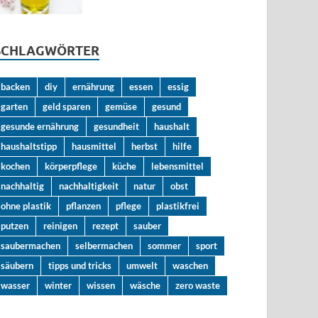
SCHLAGWÖRTER
backen
diy
ernährung
essen
essig
garten
geld sparen
gemüse
gesund
gesunde ernährung
gesundheit
haushalt
haushaltstipp
hausmittel
herbst
hilfe
kochen
körperpflege
küche
lebensmittel
nachhaltig
nachhaltigkeit
natur
obst
ohne plastik
pflanzen
pflege
plastikfrei
putzen
reinigen
rezept
sauber
saubermachen
selbermachen
sommer
sport
säubern
tipps und tricks
umwelt
waschen
wasser
winter
wissen
wäsche
zero waste