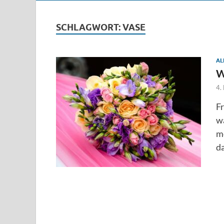
SCHLAGWORT:
VASE
AL
W
4.
F
wä
mö
da