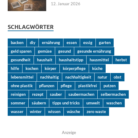
12. Januar 2026
SCHLAGWÖRTER
backen
diy
ernährung
essen
essig
garten
geld sparen
gemüse
gesund
gesunde ernährung
gesundheit
haushalt
haushaltstipp
hausmittel
herbst
hilfe
kochen
körper
körperpflege
küche
lebensmittel
nachhaltig
nachhaltigkeit
natur
obst
ohne plastik
pflanzen
pflege
plastikfrei
putzen
reinigen
rezept
sauber
saubermachen
selbermachen
sommer
säubern
tipps und tricks
umwelt
waschen
wasser
winter
wissen
wäsche
zero waste
Anzeige