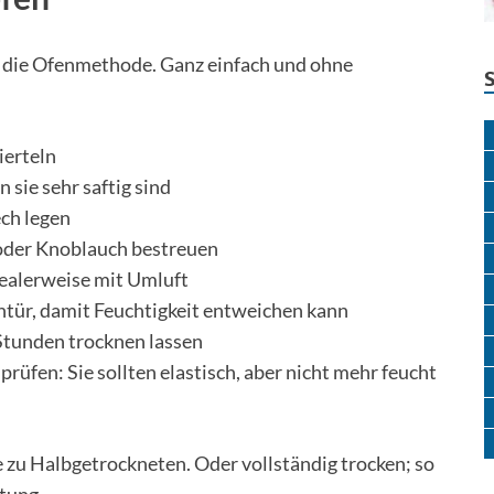
r die Ofenmethode. Ganz einfach und ohne
ierteln
 sie sehr saftig sind
ech legen
 oder Knoblauch bestreuen
idealerweise mit Umluft
ntür, damit Feuchtigkeit entweichen kann
Stunden trocknen lassen
prüfen: Sie sollten elastisch, aber nicht mehr feucht
e zu Halbgetrockneten. Oder vollständig trocken; so