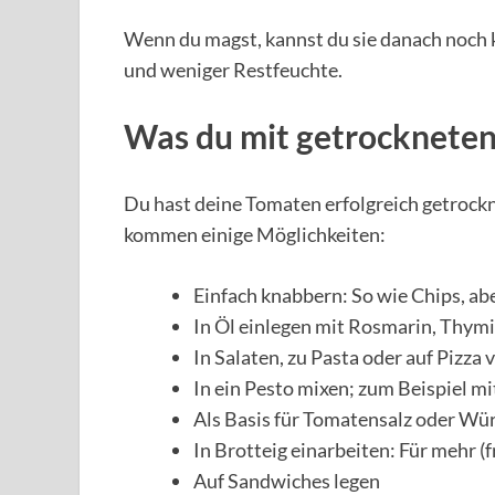
Wenn du magst, kannst du sie danach noch k
und weniger Restfeuchte.
Was du mit getrocknete
Du hast deine Tomaten erfolgreich getrockne
kommen einige Möglichkeiten:
Einfach knabbern: So wie Chips, ab
In Öl einlegen mit Rosmarin, Thymi
In Salaten, zu Pasta oder auf Pizza
In ein Pesto mixen; zum Beispiel 
Als Basis für Tomatensalz oder Wü
In Brotteig einarbeiten: Für mehr (
Auf Sandwiches legen