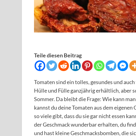
Teile diesen Beitrag
Tomaten sind ein tolles, gesundes und auch 
Hülle und Fülle ganzjährig erhältlich, aber 
Sommer. Da bleibt die Frage: Wie kann ma
kannst du deine Tomaten aus dem eigenen G
so viele gibt, dass du sie gar nicht essen k
der Geschmack wunderbar erhalten, du finde
und hast kleine Geschmacksbomben, die sich 