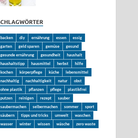
SCHLAGWÖRTER
backen
diy
ernährung
essen
essig
garten
geld sparen
gemüse
gesund
gesunde ernährung
gesundheit
haushalt
haushaltstipp
hausmittel
herbst
hilfe
kochen
körperpflege
küche
lebensmittel
nachhaltig
nachhaltigkeit
natur
obst
ohne plastik
pflanzen
pflege
plastikfrei
putzen
reinigen
rezept
sauber
saubermachen
selbermachen
sommer
sport
säubern
tipps und tricks
umwelt
waschen
wasser
winter
wissen
wäsche
zero waste