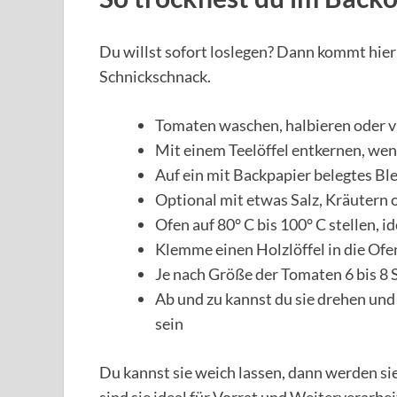
Du willst sofort loslegen? Dann kommt hie
Schnickschnack.
Tomaten waschen, halbieren oder v
Mit einem Teelöffel entkernen, wenn
Auf ein mit Backpapier belegtes Bl
Optional mit etwas Salz, Kräutern
Ofen auf 80° C bis 100° C stellen, 
Klemme einen Holzlöffel in die Ofe
Je nach Größe der Tomaten 6 bis 8 
Ab und zu kannst du sie drehen und 
sein
Du kannst sie weich lassen, dann werden si