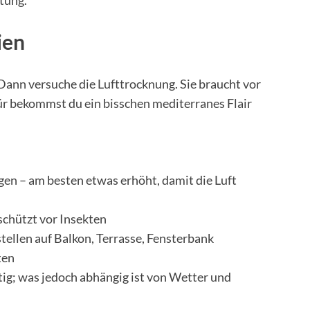
itung.
ien
 Dann versuche die Lufttrocknung. Sie braucht vor
ür bekommst du ein bisschen mediterranes Flair
gen – am besten etwas erhöht, damit die Luft
schützt vor Insekten
tellen auf Balkon, Terrasse, Fensterbank
ten
rtig; was jedoch abhängig ist von Wetter und