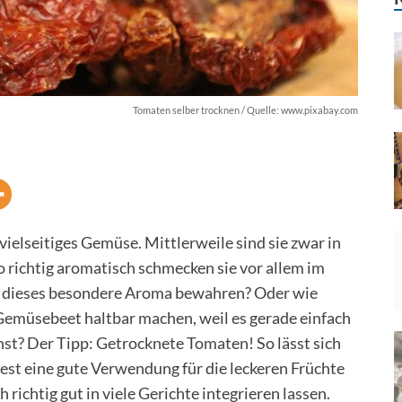
Tomaten selber trocknen / Quelle: www.pixabay.com
vielseitiges Gemüse. Mittlerweile sind sie zwar in
so richtig aromatisch schmecken sie vor allem im
n dieses besondere Aroma bewahren? Oder wie
emüsebeet haltbar machen, weil es gerade einfach
annst? Der Tipp: Getrocknete Tomaten! So lässt sich
st eine gute Verwendung für die leckeren Früchte
richtig gut in viele Gerichte integrieren lassen.