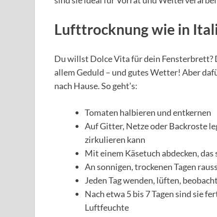
sind sie ideal für Vorrat und Weiterverarbe
Lufttrocknung wie in Ital
Du willst Dolce Vita für dein Fensterbrett?
allem Geduld – und gutes Wetter! Aber daf
nach Hause. So geht’s:
Tomaten halbieren und entkernen
Auf Gitter, Netze oder Backroste le
zirkulieren kann
Mit einem Käsetuch abdecken, das 
An sonnigen, trockenen Tagen rauss
Jeden Tag wenden, lüften, beobach
Nach etwa 5 bis 7 Tagen sind sie fe
Luftfeuchte