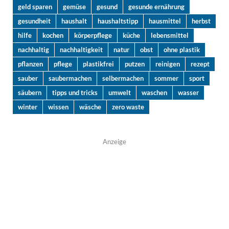
geld sparen
gemüse
gesund
gesunde ernährung
gesundheit
haushalt
haushaltstipp
hausmittel
herbst
hilfe
kochen
körperpflege
küche
lebensmittel
nachhaltig
nachhaltigkeit
natur
obst
ohne plastik
pflanzen
pflege
plastikfrei
putzen
reinigen
rezept
sauber
saubermachen
selbermachen
sommer
sport
säubern
tipps und tricks
umwelt
waschen
wasser
winter
wissen
wäsche
zero waste
Anzeige