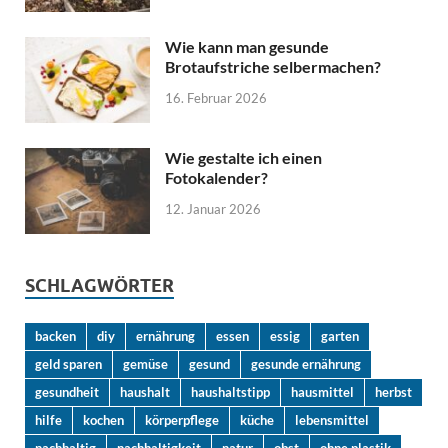
Wie kann man gesunde
Brotaufstriche selbermachen?
16. Februar 2026
Wie gestalte ich einen
Fotokalender?
12. Januar 2026
SCHLAGWÖRTER
backen
diy
ernährung
essen
essig
garten
geld sparen
gemüse
gesund
gesunde ernährung
gesundheit
haushalt
haushaltstipp
hausmittel
herbst
hilfe
kochen
körperpflege
küche
lebensmittel
nachhaltig
nachhaltigkeit
natur
obst
ohne plastik