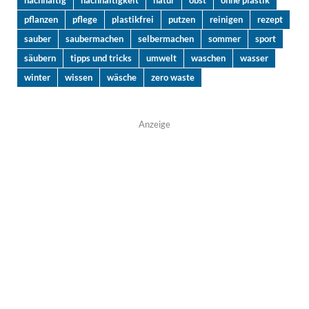
pflanzen
pflege
plastikfrei
putzen
reinigen
rezept
sauber
saubermachen
selbermachen
sommer
sport
säubern
tipps und tricks
umwelt
waschen
wasser
winter
wissen
wäsche
zero waste
Anzeige