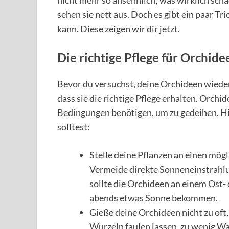
nicht mehr so ansehnlich; was wirklich scha
sehen sie nett aus. Doch es gibt ein paar 
kann. Diese zeigen wir dir jetzt.
Die richtige Pflege für Orchide
Bevor du versuchst, deine Orchideen wieder 
dass sie die richtige Pflege erhalten. Orch
Bedingungen benötigen, um zu gedeihen. Hie
solltest:
Stelle deine Pflanzen an einen mögl
Vermeide direkte Sonneneinstrahlun
sollte die Orchideen an einem Ost-
abends etwas Sonne bekommen.
Gieße deine Orchideen nicht zu oft,
Wurzeln faulen lassen, zu wenig Wa