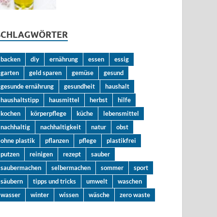
SCHLAGWÖRTER
backen
diy
ernährung
essen
essig
garten
geld sparen
gemüse
gesund
gesunde ernährung
gesundheit
haushalt
haushaltstipp
hausmittel
herbst
hilfe
kochen
körperpflege
küche
lebensmittel
nachhaltig
nachhaltigkeit
natur
obst
ohne plastik
pflanzen
pflege
plastikfrei
putzen
reinigen
rezept
sauber
saubermachen
selbermachen
sommer
sport
säubern
tipps und tricks
umwelt
waschen
wasser
winter
wissen
wäsche
zero waste