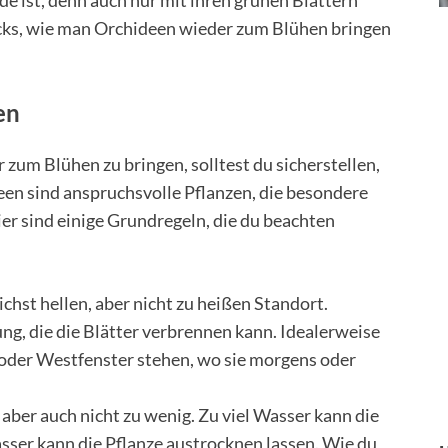
de ist, denn auch nur mit ihren grünen Blättern
Tricks, wie man Orchideen wieder zum Blühen bringen
en
zum Blühen zu bringen, solltest du sicherstellen,
ideen sind anspruchsvolle Pflanzen, die besondere
r sind einige Grundregeln, die du beachten
ichst hellen, aber nicht zu heißen Standort.
g, die die Blätter verbrennen kann. Idealerweise
 oder Westfenster stehen, wo sie morgens oder
 aber auch nicht zu wenig. Zu viel Wasser kann die
sser kann die Pflanze austrocknen lassen. Wie du