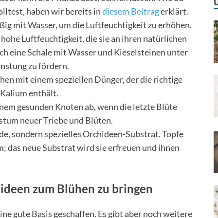
ltest, haben wir bereits in
diesem Beitrag
erklärt.
ig mit Wasser, um die Luftfeuchtigkeit zu erhöhen.
hohe Luftfeuchtigkeit, die sie an ihren natürlichen
ch eine Schale mit Wasser und Kieselsteinen unter
unstung zu fördern.
en mit einem speziellen Dünger, der die richtige
Kalium enthält.
inem gesunden Knoten ab, wenn die letzte Blüte
hstum neuer Triebe und Blüten.
, sondern spezielles Orchideen-Substrat. Topfe
m; das neue Substrat wird sie erfreuen und ihnen
chideen zum Blühen zu bringen
ine gute Basis geschaffen. Es gibt aber noch weitere