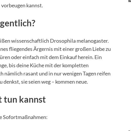
h vorbeugen kannst.
igentlich?
eißen wissenschaftlich Drosophila melanogaster.
leines fliegendes Ärgernis mit einer großen Liebe zu
ren oder einfach mit dem Einkauf herein. Ein
ange, bis deine Küche mit der kompletten
ch nämlich rasant und in nur wenigen Tagen reifen
du denkst, sie seien weg – kommen neue.
t tun kannst
ine Sofortmaßnahmen: