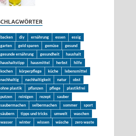
SCHLAGWÖRTER
backen
diy
ernährung
essen
essig
garten
geld sparen
gemüse
gesund
gesunde ernährung
gesundheit
haushalt
haushaltstipp
hausmittel
herbst
hilfe
kochen
körperpflege
küche
lebensmittel
nachhaltig
nachhaltigkeit
natur
obst
ohne plastik
pflanzen
pflege
plastikfrei
putzen
reinigen
rezept
sauber
saubermachen
selbermachen
sommer
sport
säubern
tipps und tricks
umwelt
waschen
wasser
winter
wissen
wäsche
zero waste