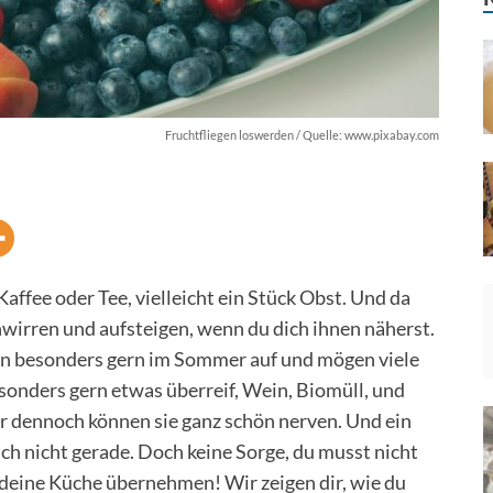
Fruchtfliegen loswerden / Quelle: www.pixabay.com
Kaffee oder Tee, vielleicht ein Stück Obst. Und da
chwirren und aufsteigen, wenn du dich ihnen näherst.
hen besonders gern im Sommer auf und mögen viele
esonders gern etwas überreif, Wein, Biomüll, und
ber dennoch können sie ganz schön nerven. Und ein
ch nicht gerade. Doch keine Sorge, du musst nicht
r deine Küche übernehmen! Wir zeigen dir, wie du