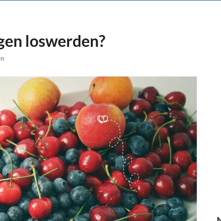
egen loswerden?
en