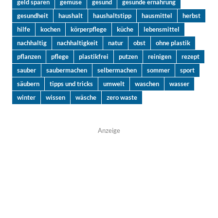
geld sparen
gemüse
gesund
gesunde ernährung
gesundheit
haushalt
haushaltstipp
hausmittel
herbst
hilfe
kochen
körperpflege
küche
lebensmittel
nachhaltig
nachhaltigkeit
natur
obst
ohne plastik
pflanzen
pflege
plastikfrei
putzen
reinigen
rezept
sauber
saubermachen
selbermachen
sommer
sport
säubern
tipps und tricks
umwelt
waschen
wasser
winter
wissen
wäsche
zero waste
Anzeige