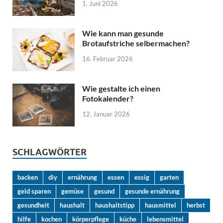
1. Juni 2026
Wie kann man gesunde
Brotaufstriche selbermachen?
16. Februar 2026
Wie gestalte ich einen
Fotokalender?
12. Januar 2026
SCHLAGWÖRTER
backen
diy
ernährung
essen
essig
garten
geld sparen
gemüse
gesund
gesunde ernährung
gesundheit
haushalt
haushaltstipp
hausmittel
herbst
hilfe
kochen
körperpflege
küche
lebensmittel