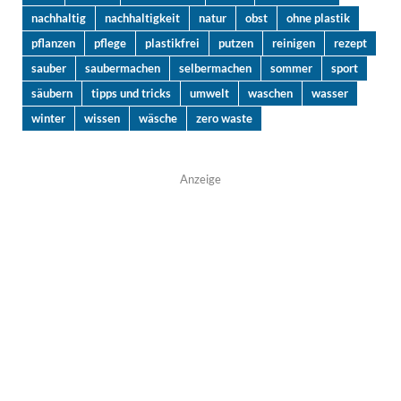
nachhaltig
nachhaltigkeit
natur
obst
ohne plastik
pflanzen
pflege
plastikfrei
putzen
reinigen
rezept
sauber
saubermachen
selbermachen
sommer
sport
säubern
tipps und tricks
umwelt
waschen
wasser
winter
wissen
wäsche
zero waste
Anzeige